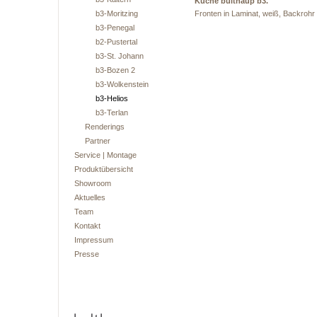
Küche bulthaup b3.
b3-Moritzing
Fronten in Laminat, weiß, Backrohr 
b3-Penegal
b2-Pustertal
b3-St. Johann
b3-Bozen 2
b3-Wolkenstein
b3-Helios
b3-Terlan
Renderings
Partner
Service | Montage
Produktübersicht
Showroom
Aktuelles
Team
Kontakt
Impressum
Presse