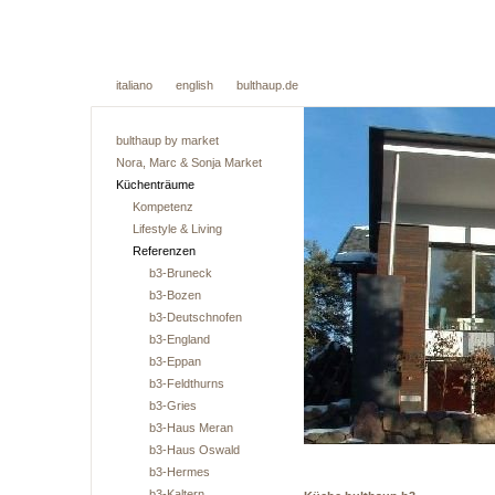
italiano
english
bulthaup.de
bulthaup by market
Nora, Marc & Sonja Market
Küchenträume
Kompetenz
Lifestyle & Living
Referenzen
b3-Bruneck
b3-Bozen
b3-Deutschnofen
b3-England
b3-Eppan
b3-Feldthurns
b3-Gries
b3-Haus Meran
b3-Haus Oswald
b3-Hermes
b3-Kaltern