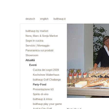
deutsch
english
bulthaup.it
bulthaup by market
Nora, Marc & Sonja Market
Sogni in cucina
Servizio | Montaggio
Panoramica sui prodotti
Showroom
Attualità
Eventi
Cucina dei sogni 2009
Kochshow Walterhaus
bulthaup Golf Challange
Party-Food
Presentazione b3
Spirito di vino
bulthaup & irinox
bulthaup play your game
Audi in City Golf